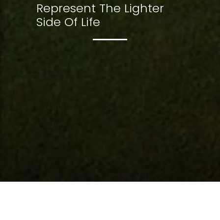
R
e
p
r
e
s
e
n
t
T
h
e
L
i
g
h
t
e
r
S
i
d
e
O
f
L
i
f
e
What we do